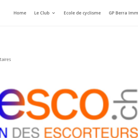
Home
Le Club
Ecole de cyclisme
GP Berra Imm
aires