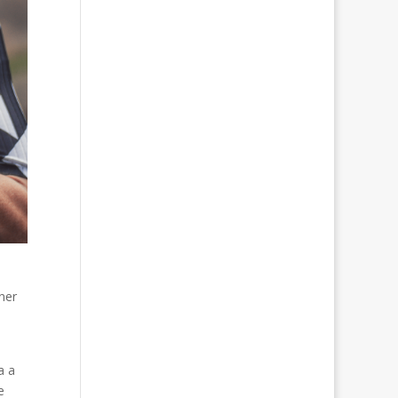
ner
a a
e