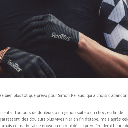
tée bien plus tôt que prévu pour Simon Pellaud, qui a choisi d’abandon
ssentait toujours de douleurs à un genou suite à un choc, en fin de
’ai ressenti des douleurs plus vives hier en fin d’étape, mais après cel
-il, «mais ce matin j’ai de nouveau eu mal dès la première demi-heure d