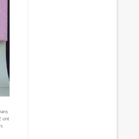
Dans
E ont
rs