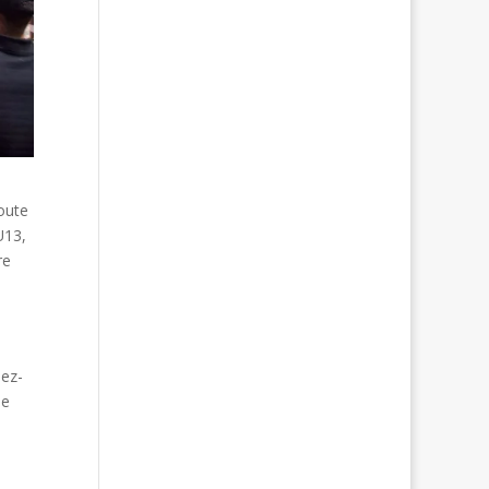
oute
U13,
re
dez-
ne