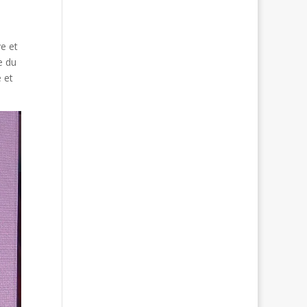
e et
e du
 et