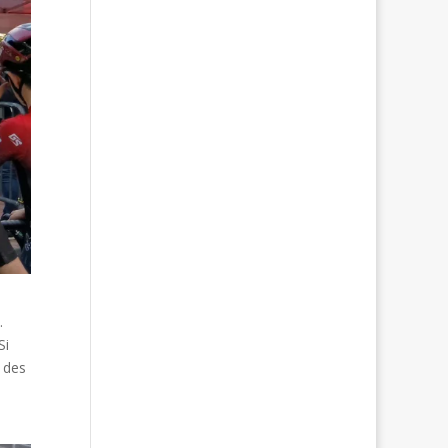
.
Si
c des