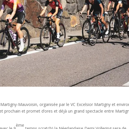
 Martigny-Mauvoisin, organisée par le VC Excelsior Martigny et enviro
llet prochain et promet d’ores et déjà un grand spectacle entre Martig
ème
avec le 9
temps scratch) la Néerlandaise Demi Vollering sera de