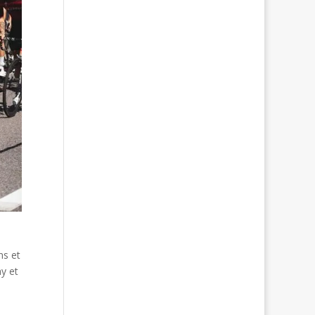
ns et
ny et