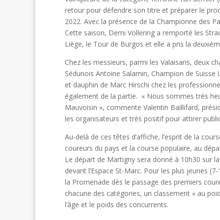
retour pour défendre son titre et préparer le pro
2022. Avec la présence de la Championne des Pays
Cette saison, Demi Vollering a remporté les Stra
Liège, le Tour de Burgos et elle a pris la deuxiè
Chez les messieurs, parmi les Valaisans, deux ch
Sédunois Antoine Salamin, Champion de Suisse U1
et dauphin de Marc Hirschi chez les professionnel
également de la partie. « Nous sommes très heu
Mauvoisin », commente Valentin Baillifard, présid
les organisateurs et très positif pour attirer public
Au-delà de ces têtes d’affiche, l’esprit de la cou
coureurs du pays et la course populaire, au dépa
Le départ de Martigny sera donné à 10h30 sur la
devant l’Espace St-Marc. Pour les plus jeunes (7
la Promenade dès le passage des premiers coureur
chacune des catégories, un classement « au poi
l’âge et le poids des concurrents.