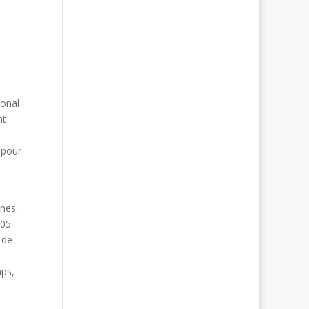
ional
nt
 pour
nes.
h05
 de
mps,