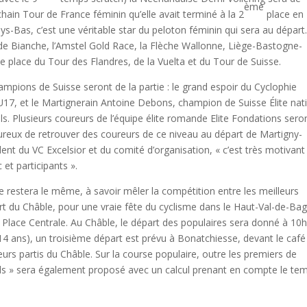
ème
chain Tour de France féminin qu’elle avait terminé à la 2
place en
-Bas, c’est une véritable star du peloton féminin qui sera au départ.
de Bianche, l’Amstel Gold Race, la Flèche Wallonne, Liège-Bastogne-
me place du Tour des Flandres, de la Vuelta et du Tour de Suisse.
ampions de Suisse seront de la partie : le grand espoir du Cyclophie
7, et le Martignerain Antoine Debons, champion de Suisse Élite nat
s. Plusieurs coureurs de l’équipe élite romande Elite Fondations sero
reux de retrouver des coureurs de ce niveau au départ de Martigny-
ent du VC Excelsior et du comité d’organisation, « c’est très motivant
 et participants ».
rse restera le même, à savoir mêler la compétition entre les meilleurs
rt du Châble, pour une vraie fête du cyclisme dans le Haut-Val-de-Bag
 Place Centrale. Au Châble, le départ des populaires sera donné à 10
-14 ans), un troisième départ est prévu à Bonatchiesse, devant le café
s partis du Châble. Sur la course populaire, outre les premiers de
ds » sera également proposé avec un calcul prenant en compte le te