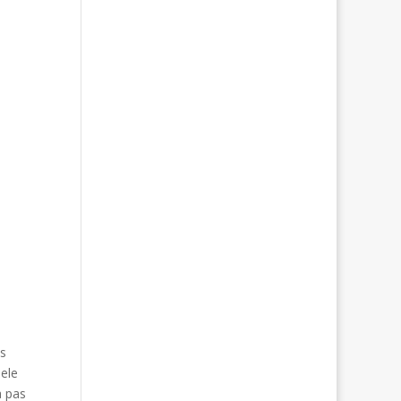
us
uele
a pas