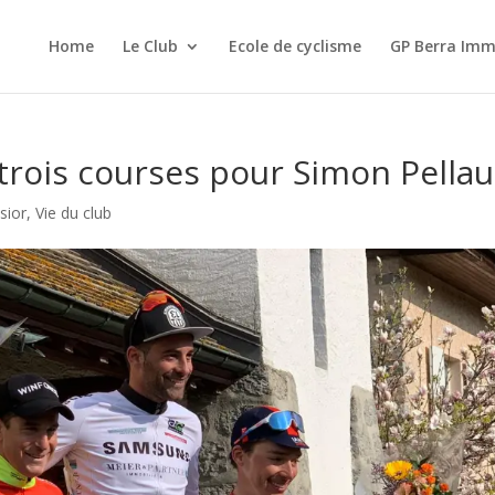
Home
Le Club
Ecole de cyclisme
GP Berra Imm
rois courses pour Simon Pella
sior
,
Vie du club