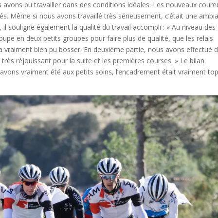
 avons pu travailler dans des conditions idéales. Les nouveaux coure
grés. Même si nous avons travaillé très sérieusement, c’était une ambi
 il souligne également la qualité du travail accompli : « Au niveau des
pe en deux petits groupes pour faire plus de qualité, que les relais
 a vraiment bien pu bosser. En deuxième partie, nous avons effectué 
 très réjouissant pour la suite et les premières courses. » Le bilan
 avons vraiment été aux petits soins, l’encadrement était vraiment top