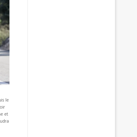
is le
oir
me et
audra