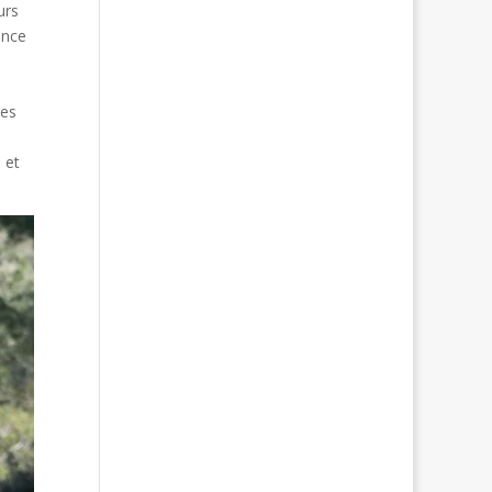
urs
ance
des
 et