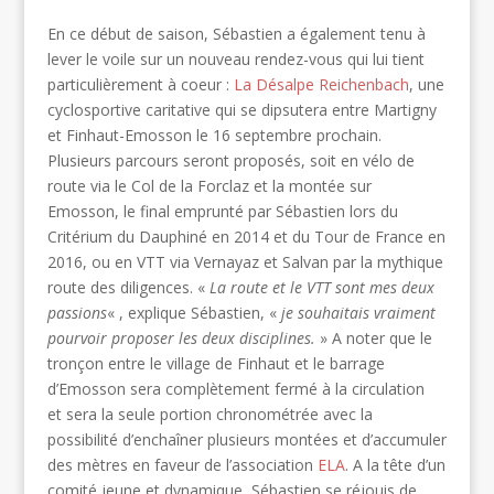
En ce début de saison, Sébastien a également tenu à
lever le voile sur un nouveau rendez-vous qui lui tient
particulièrement à coeur :
La Désalpe Reichenbach
, une
cyclosportive caritative qui se dipsutera entre Martigny
et Finhaut-Emosson le 16 septembre prochain.
Plusieurs parcours seront proposés, soit en vélo de
route via le Col de la Forclaz et la montée sur
Emosson, le final emprunté par Sébastien lors du
Critérium du Dauphiné en 2014 et du Tour de France en
2016, ou en VTT via Vernayaz et Salvan par la mythique
route des diligences. «
La route et le VTT sont mes deux
passions
« , explique Sébastien, «
je souhaitais vraiment
pourvoir proposer les deux disciplines.
» A noter que le
tronçon entre le village de Finhaut et le barrage
d’Emosson sera complètement fermé à la circulation
et sera la seule portion chronométrée avec la
possibilité d’enchaîner plusieurs montées et d’accumuler
des mètres en faveur de l’association
ELA
. A la tête d’un
comité jeune et dynamique, Sébastien se réjouis de