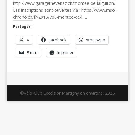
http://www.garagethevenaz.ch/montee-de-laiguillon/
Les inscriptions sont ouvertes via : https://www.mso-
chrono.ch/fr/2016/706-montee-de-l-…
Partager :
X
Facebook
WhatsApp
E-mail
Imprimer
©Vélo-Club Excelsior Martigny en environs, 2026