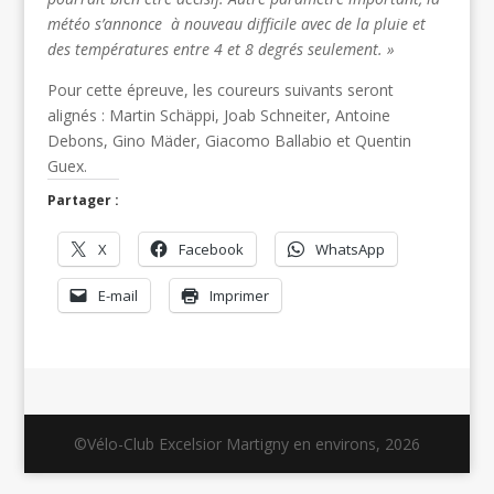
météo s’annonce à nouveau difficile avec de la pluie et
des températures entre 4 et 8 degrés seulement. »
Pour cette épreuve, les coureurs suivants seront
alignés : Martin Schäppi, Joab Schneiter, Antoine
Debons, Gino Mäder, Giacomo Ballabio et Quentin
Guex.
Partager :
X
Facebook
WhatsApp
E-mail
Imprimer
©Vélo-Club Excelsior Martigny en environs, 2026