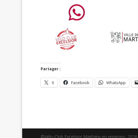

Partager :
X
Facebook
WhatsApp
©Vélo-Club Excelsior Martigny en environs, 2026