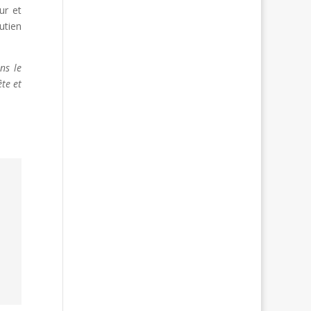
ur et
utien
ns le
ête et
e
i