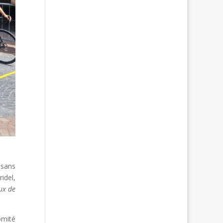
 sans
idel,
lux de
omité