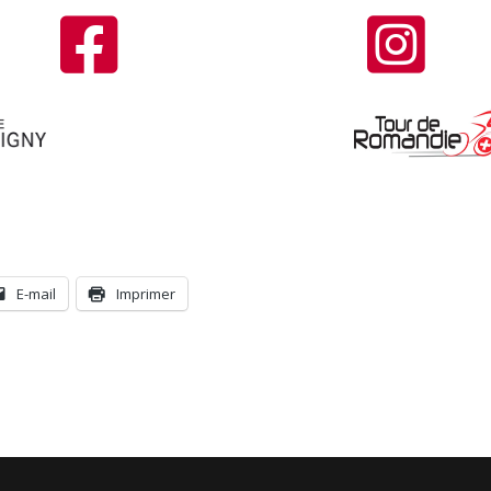


E-mail
Imprimer