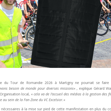
pe du Tour de Romandie 2026 à Martigny ne pourrait se faire
vons besoin de monde pour diverses missions
« , explique Gérard War
Organisation local, «
cela va de l’accueil des médias à la gestion des f
ce au sein de la Fan Zone du VC Excelsior.
«
 nécessaires à la mise sur pied de cette manifestation en plus du c