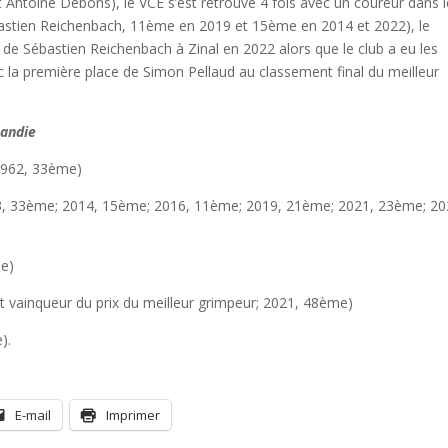
t Antoine Debons), le VCE s’est retrouvé 4 fois avec un coureur dans l
bastien Reichenbach, 11ème en 2019 et 15ème en 2014 et 2022), le
 de Sébastien Reichenbach à Zinal en 2022 alors que le club a eu les
la première place de Simon Pellaud au classement final du meilleur
mandie
 1962, 33ème)
013, 33ème; 2014, 15ème; 2016, 11ème; 2019, 21ème; 2021, 23ème; 20
me)
et vainqueur du prix du meilleur grimpeur; 2021, 48ème)
).
E-mail
Imprimer