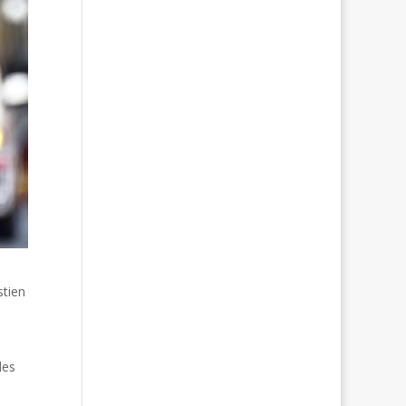
stien
des