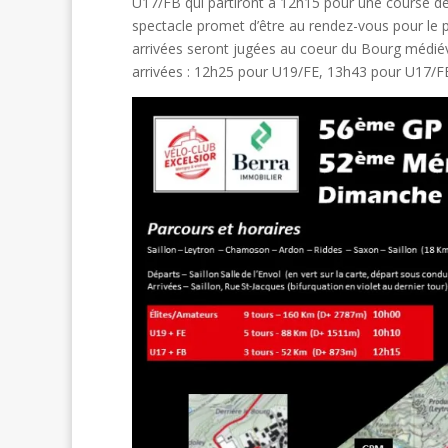
U17/FB qui partiront à 12h15 pour une course de 
spectacle promet d’être au rendez-vous pour le
arrivées seront jugées au coeur du Bourg médiév
arrivées : 12h25 pour U19/FE, 13h43 pour U17/FB