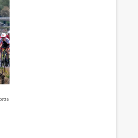
cette
t