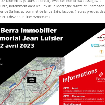
52 kilomètres (3 tours de circuit). Avec ces nombreux passages, le
 public, notamment dans les Prix de la Montagne d’Anzé et Chamoson.
al de Saillon, au sommet de la rue Saint-Jacques (heures prévues de
 et 13h52 pour Elites/Amateurs).