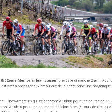
 & 52ème Mémorial Jean Luisier
, prévus le dimanche 2 avril. Pour 
ns est prêt à proposer aux amoureux de la petite reine une magnifique
me : Elites/Amateurs qui s’élanceront à 10h00 pour une course de 160
nceront à 10h10 pour une course de 88 kilomètres (5 tours de circuit) e