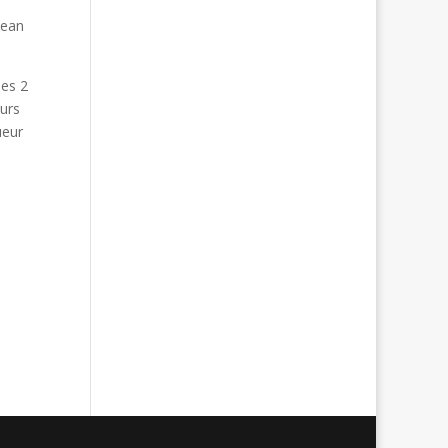
Jean
les 2
eurs
ueur