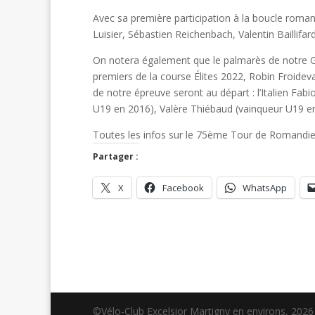
Avec sa première participation à la boucle roman
Luisier, Sébastien Reichenbach, Valentin Baillifar
On notera également que le palmarès de notre GP
premiers de la course Élites 2022, Robin Froide
de notre épreuve seront au départ : l’Italien Fab
U19 en 2016), Valère Thiébaud (vainqueur U19 en
Toutes les infos sur le 75ème Tour de Romandie
Partager :
X
Facebook
WhatsApp
©Vélo-Club Excelsior Martigny en environs, 2026