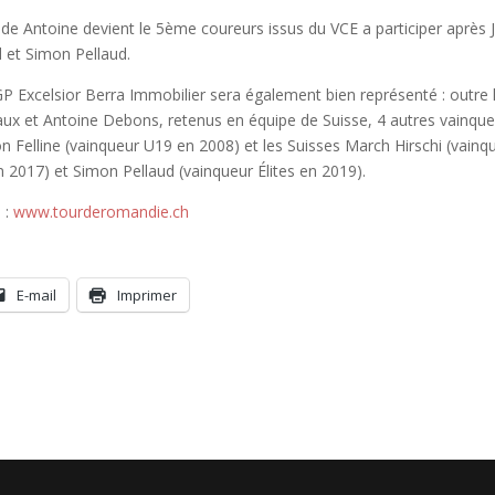
de Antoine devient le 5ème coureurs issus du VCE a participer après 
d et Simon Pellaud.
 Excelsior Berra Immobilier sera également bien représenté : outre 
vaux et Antoine Debons, retenus en équipe de Suisse, 4 autres vainqu
ion Felline (vainqueur U19 en 2008) et les Suisses March Hirschi (vainq
 2017) et Simon Pellaud (vainqueur Élites en 2019).
 :
www.tourderomandie.ch
E-mail
Imprimer