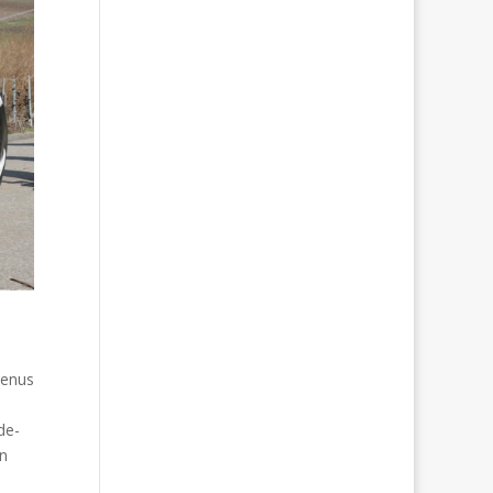
tenus
de-
en