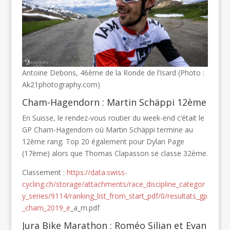
Antoine Debons, 46ème de la Ronde de l’Isard (Photo :
Ak21photography.com)
Cham-Hagendorn : Martin Schäppi 12ème
En Suisse, le rendez-vous routier du week-end c’était le
GP Cham-Hagendorn où Martin Schäppi termine au
12ème rang. Top 20 également pour Dylan Page
(17ème) alors que Thomas Clapasson se classe 32ème.
Classement :
https://data.swiss-
cycling.ch/storage/attachments/race_discipline_categor
y_series/9114/ranking_list_from_start_pdf/0/resultats_gp
_cham_2019_e
_a_m.pdf
Jura Bike Marathon : Roméo Silian et Evan