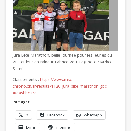
Jura Bike Marathon, belle journée pour les jeunes du
VCE et leur entraîneur Fabrice Voutaz (Photo : Mirko
Silian).
Classements :
https://www.mso-
chrono.ch/fr/results/1120-jura-bike-marathon-gbc-
4/dashboard
Partager :
X
Facebook
WhatsApp
E-mail
Imprimer