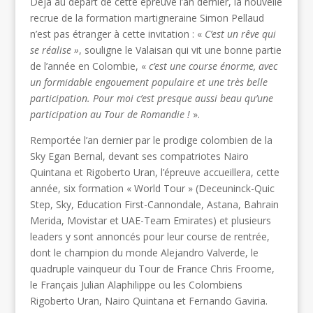
Déjà au départ de cette épreuve l’an dernier, la nouvelle
recrue de la formation martigneraine Simon Pellaud
n’est pas étranger à cette invitation : «
C’est un rêve qui
se réalise »
, souligne le Valaisan qui vit une bonne partie
de l’année en Colombie, «
c’est une course énorme, avec
un formidable engouement populaire et une très belle
participation. Pour moi c’est presque aussi beau qu’une
participation au Tour de Romandie !
».
Remportée l’an dernier par le prodige colombien de la
Sky Egan Bernal, devant ses compatriotes Nairo
Quintana et Rigoberto Uran, l’épreuve accueillera, cette
année, six formation « World Tour » (Deceuninck-Quic
Step, Sky, Education First-Cannondale, Astana, Bahrain
Merida, Movistar et UAE-Team Emirates) et plusieurs
leaders y sont annoncés pour leur course de rentrée,
dont le champion du monde Alejandro Valverde, le
quadruple vainqueur du Tour de France Chris Froome,
le Français Julian Alaphilippe ou les Colombiens
Rigoberto Uran, Nairo Quintana et Fernando Gaviria.