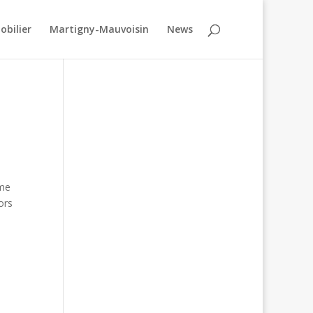
obilier
Martigny-Mauvoisin
News
ème
ors