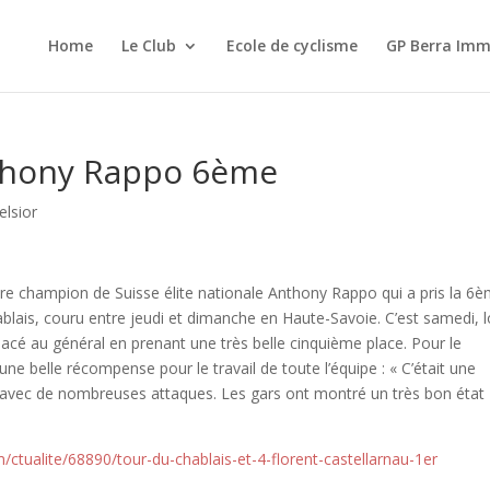
Home
Le Club
Ecole de cyclisme
GP Berra Imm
nthony Rappo 6ème
elsior
re champion de Suisse élite nationale Anthony Rappo qui a pris la 6
blais, couru entre jeudi et dimanche en Haute-Savoie. C’est samedi, l
lacé au général en prenant une très belle cinquième place. Pour le
une belle récompense pour le travail de toute l’équipe : « C’était une
 avec de nombreuses attaques. Les gars ont montré un très bon état
/ctualite/68890/tour-du-chablais-et-4-florent-castellarnau-1er