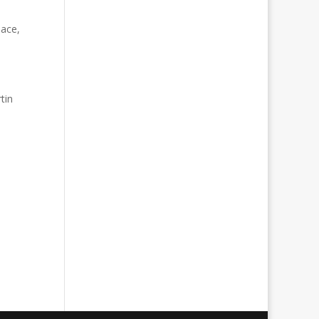
sace,
tin