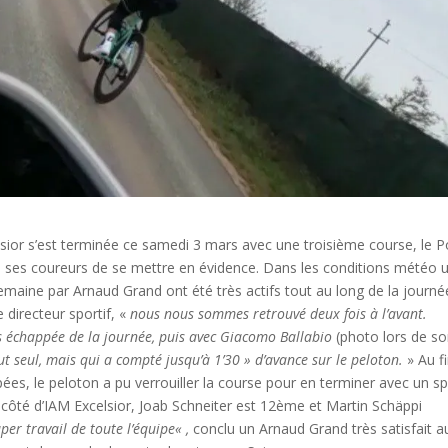
sior s’est terminée ce samedi 3 mars avec une troisième course, le P
 à ses coureurs de se mettre en évidence. Dans les conditions météo 
e semaine par Arnaud Grand ont été très actifs tout au long de la journée
e directeur sportif, «
nous nous sommes retrouvé deux fois à l’avant.
 échappée de la journée, puis avec Giacomo Ballabio
(photo lors de s
 seul, mais qui a compté jusqu’à 1’30 » d’avance sur le peloton.
» Au fi
es, le peloton a pu verrouiller la course pour en terminer avec un sp
 côté d’IAM Excelsior, Joab Schneiter est 12ème et Martin Schäppi
per travail de toute l’équipe
« ,
conclu un Arnaud Grand très satisfait a