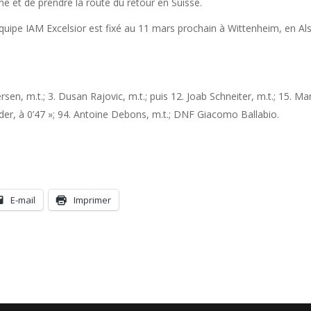
e et de prendre la route du retour en Suisse.
quipe IAM Excelsior est fixé au 11 mars prochain à Wittenheim, en Al
sen, m.t.; 3. Dusan Rajovic, m.t.; puis 12. Joab Schneiter, m.t.; 15. Mar
äder, à 0’47 »; 94. Antoine Debons, m.t.; DNF Giacomo Ballabio.
E-mail
Imprimer