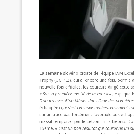
La semaine slovéno-croate de l’équipe IAM Excel
Trophy (UCI 1.2), qui a, encore une fois, permis
nouvelle fois difficiles, les coureurs dirigé cett
«
Sur la première moitié de la course
« , explique l
D’abord avec Gino Mäder dans l’une des premières
échappée)
qui s’est retrouvé malheureusement tout
sur un tracé pas forcément favorable aux échappé
massif remporter par le Letton Emils Liepins. Du
15ème.
« C’est un bon résultat qui couronne un su