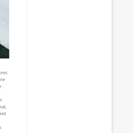
orec
une
 :
on
nal,
rint
u