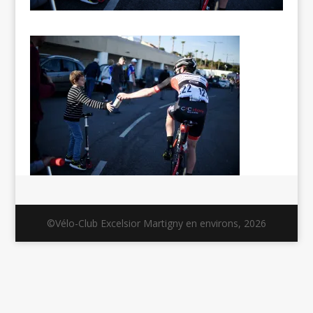
©Vélo-Club Excelsior Martigny en environs, 2026