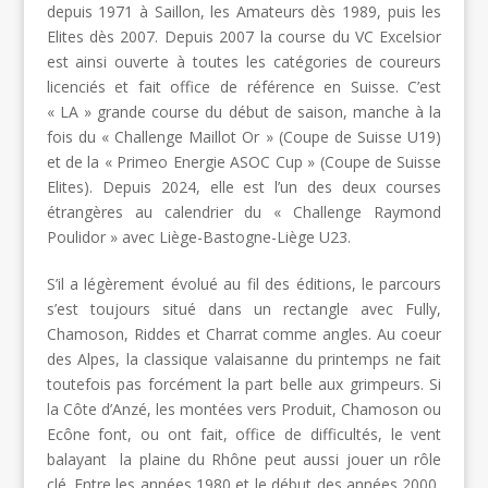
depuis 1971 à Saillon, les Amateurs dès 1989, puis les
Elites dès 2007. Depuis 2007 la course du VC Excelsior
est ainsi ouverte à toutes les catégories de coureurs
licenciés et fait office de référence en Suisse. C’est
« LA » grande course du début de saison, manche à la
fois du « Challenge Maillot Or » (Coupe de Suisse U19)
et de la « Primeo Energie ASOC Cup » (Coupe de Suisse
Elites). Depuis 2024, elle est l’un des deux courses
étrangères au calendrier du « Challenge Raymond
Poulidor » avec Liège-Bastogne-Liège U23.
S’il a légèrement évolué au fil des éditions, le parcours
s’est toujours situé dans un rectangle avec Fully,
Chamoson, Riddes et Charrat comme angles. Au coeur
des Alpes, la classique valaisanne du printemps ne fait
toutefois pas forcément la part belle aux grimpeurs. Si
la Côte d’Anzé, les montées vers Produit, Chamoson ou
Ecône font, ou ont fait, office de difficultés, le vent
balayant la plaine du Rhône peut aussi jouer un rôle
clé. Entre les années 1980 et le début des années 2000,